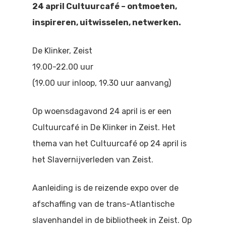
24 april Cultuurcafé – ontmoeten,
Doen
Bioscoop
inspireren, uitwisselen, netwerken.
Podia
Contact
Beeldende Kunst
De Klinker, Zeist
Festivals En Evenem
Dans
19.00-22.00 uur
Beeldende Kunst
(19.00 uur inloop, 19.30 uur aanvang)
Literair En Historisch
Bibliotheek
Muziek
Op woensdagavond 24 april is er een
Cultuurcafé in De Klinker in Zeist. Het
Theater
thema van het Cultuurcafé op 24 april is
Toneel
het Slavernijverleden van Zeist.
Zang
Aanleiding is de reizende expo over de
afschaffing van de trans-Atlantische
slavenhandel in de bibliotheek in Zeist. Op