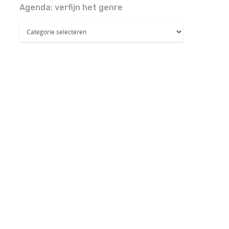
Agenda: verfijn het genre
Agenda:
verfijn
het
genre