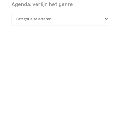
Agenda: verfijn het genre
Agenda:
verfijn
het
genre