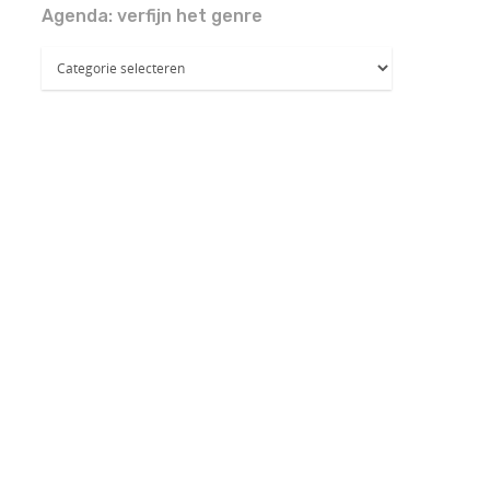
Agenda: verfijn het genre
Agenda:
verfijn
het
genre