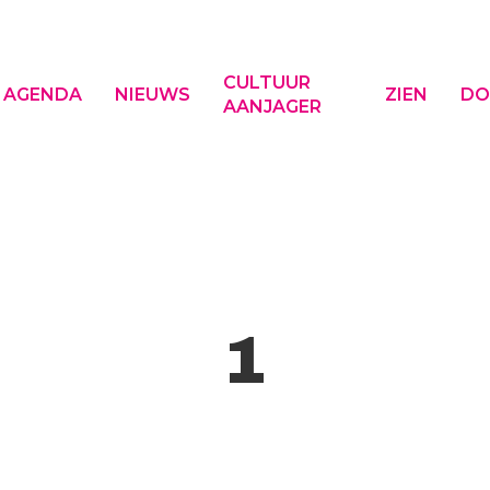
CULTUUR
AGENDA
NIEUWS
ZIEN
DO
AANJAGER
f ESC om te sluiten
1