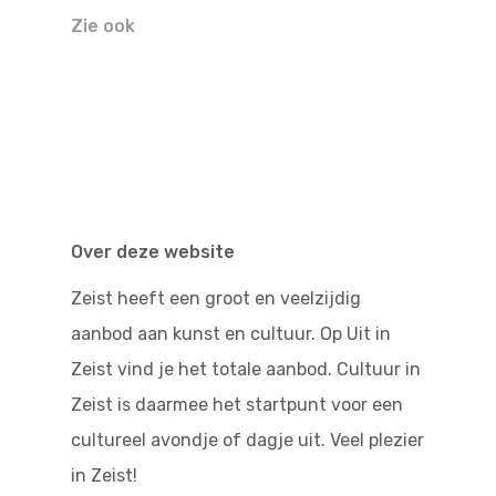
Doen
Bioscoop
Zie ook
Podia
Contact
Beeldende Kunst
Festivals En Evenem
Dans
Beeldende Kunst
Literair En Historisch
Bibliotheek
Muziek
Over deze website
Theater
Zeist heeft een groot en veelzijdig
aanbod aan kunst en cultuur. Op Uit in
Toneel
Zeist vind je het totale aanbod. Cultuur in
Zang
Zeist is daarmee het startpunt voor een
cultureel avondje of dagje uit. Veel plezier
in Zeist!