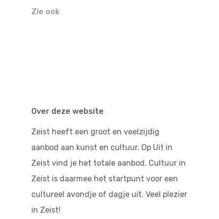
Doen
Bioscoop
Zie ook
Podia
Contact
Beeldende Kunst
Festivals En Evenem
Dans
Beeldende Kunst
Literair En Historisch
Bibliotheek
Muziek
Over deze website
Theater
Zeist heeft een groot en veelzijdig
aanbod aan kunst en cultuur. Op Uit in
Toneel
Zeist vind je het totale aanbod. Cultuur in
Zang
Zeist is daarmee het startpunt voor een
cultureel avondje of dagje uit. Veel plezier
in Zeist!