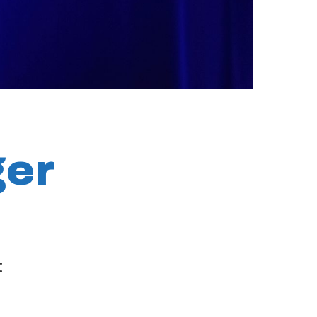
ger
t