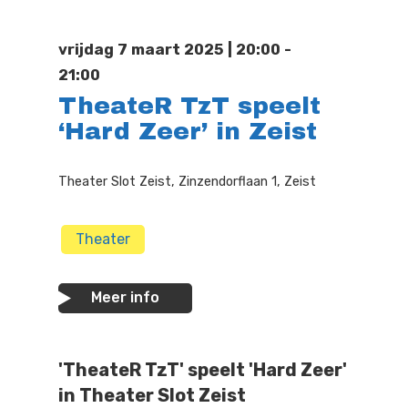
Doen
Bioscoop
vrijdag 7 maart 2025 | 20:00 -
Podia
Contact
Beeldende Kunst
21:00
TheateR TzT speelt
Festivals En Evenem
Dans
‘Hard Zeer’ in Zeist
Beeldende Kunst
Literair En Historisch
Theater Slot Zeist, Zinzendorflaan 1, Zeist
Bibliotheek
Muziek
Theater
Theater
Toneel
Meer info
Zang
'TheateR TzT' speelt 'Hard Zeer'
in Theater Slot Zeist