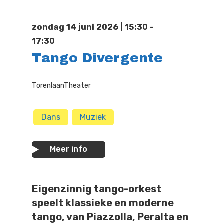
Doen
Bioscoop
zondag 14 juni 2026 | 15:30 -
Podia
Contact
Beeldende Kunst
17:30
Tango Divergente
Festivals En Evenem
Dans
Beeldende Kunst
Literair En Historisch
TorenlaanTheater
Bibliotheek
Muziek
Dans
Muziek
Theater
Meer info
Toneel
Zang
Eigenzinnig tango-orkest
speelt klassieke en moderne
tango, van Piazzolla, Peralta en