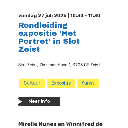
Doen
Bioscoop
zondag 27 juli 2025 | 10:30 - 11:30
Podia
Contact
Beeldende Kunst
Rondleiding
expositie ‘Het
Festivals En Evenem
Dans
Portret’ in Slot
Beeldende Kunst
Literair En Historisch
Zeist
Bibliotheek
Muziek
Slot Zeist, Zinzendorflaan 1, 3703 CE Zeist
Theater
Cultuur
Expositie
Kunst
Toneel
Zang
Meer info
Mirelle Nunes en Winnifred de