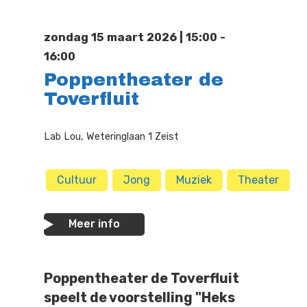
Doen
Bioscoop
zondag 15 maart 2026 | 15:00 -
Podia
Contact
Beeldende Kunst
16:00
Poppentheater de
Festivals En Evenem
Dans
Toverfluit
Beeldende Kunst
Literair En Historisch
Lab Lou, Weteringlaan 1 Zeist
Bibliotheek
Muziek
Theater
Cultuur
Jong
Muziek
Theater
Toneel
Meer info
Zang
Poppentheater de Toverfluit
speelt de voorstelling "Heks