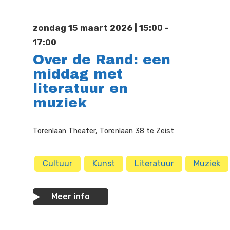
Doen
Bioscoop
zondag 15 maart 2026 | 15:00 -
Podia
Contact
Beeldende Kunst
17:00
Over de Rand: een
Festivals En Evenem
Dans
middag met
Beeldende Kunst
Literair En Historisch
literatuur en
muziek
Bibliotheek
Muziek
Torenlaan Theater, Torenlaan 38 te Zeist
Theater
Toneel
Cultuur
Kunst
Literatuur
Muziek
Zang
Meer info