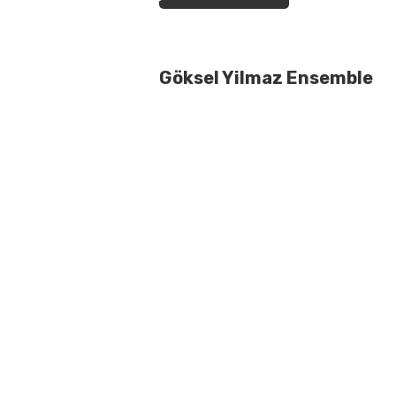
Göksel Yilmaz Ensemble
Feestelijke afsluiting seizoen: Ee
melodieën van de Arabische Dabkeh
en Koerdische Gowend. Met speciale
drummer en percussionist Modar Sa
Stofkoper.
Na het concert gaat een DJ nog eve
Dabkeh-expert om ons de fijne knee
Delen op