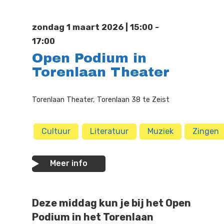
Doen
Bioscoop
zondag 1 maart 2026 | 15:00 -
Podia
Contact
Beeldende Kunst
17:00
Open Podium in
Festivals En Evenem
Dans
Torenlaan Theater
Beeldende Kunst
Literair En Historisch
Torenlaan Theater, Torenlaan 38 te Zeist
Bibliotheek
Muziek
Theater
Cultuur
Literatuur
Muziek
Zingen
Toneel
Meer info
Zang
Deze middag kun je bij het Open
Podium in het Torenlaan