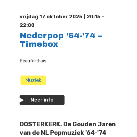
Doen
Bioscoop
vrijdag 17 oktober 2025 | 20:15 -
Podia
Contact
Beeldende Kunst
22:00
Nederpop ’64-’74 –
Festivals En Evenem
Dans
Timebox
Beeldende Kunst
Literair En Historisch
Beauforthuis
Bibliotheek
Muziek
Theater
Muziek
Toneel
Meer info
Zang
OOSTERKERK. De Gouden Jaren
van de NL Popmuziek '64-'74