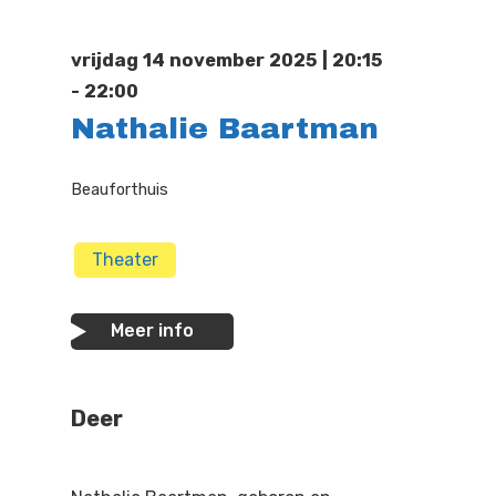
Doen
Bioscoop
vrijdag 14 november 2025 | 20:15
Podia
Contact
Beeldende Kunst
- 22:00
Nathalie Baartman
Festivals En Evenem
Dans
Beeldende Kunst
Literair En Historisch
Beauforthuis
Bibliotheek
Muziek
Theater
Theater
Meer info
Toneel
Zang
Deer