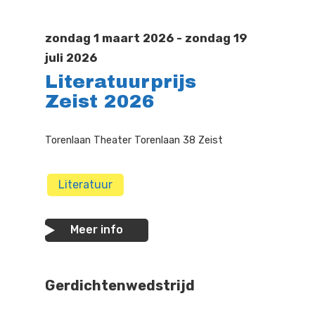
Doen
Bioscoop
zondag 1 maart 2026 - zondag 19
Podia
Contact
Beeldende Kunst
juli 2026
Literatuurprijs
Festivals En Evenem
Dans
Zeist 2026
Beeldende Kunst
Literair En Historisch
Torenlaan Theater Torenlaan 38 Zeist
Bibliotheek
Muziek
Theater
Literatuur
Toneel
Meer info
Zang
Gerdichtenwedstrijd