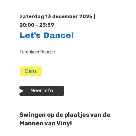
Doen
Bioscoop
zaterdag 13 december 2025 |
Podia
Contact
Beeldende Kunst
20:00 - 23:59
Let’s Dance!
Festivals En Evenem
Dans
Beeldende Kunst
Literair En Historisch
TorenlaanTheater
Bibliotheek
Muziek
Dans
Theater
Meer info
Toneel
Zang
Swingen op de plaatjes van de
Mannen van Vinyl