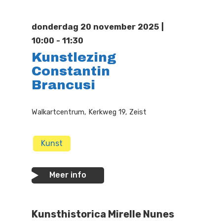
Doen
Bioscoop
donderdag 20 november 2025 |
Podia
Contact
Beeldende Kunst
10:00 - 11:30
Kunstlezing
Festivals En Evenem
Dans
Constantin
Beeldende Kunst
Literair En Historisch
Brancusi
Bibliotheek
Muziek
Walkartcentrum, Kerkweg 19, Zeist
Theater
Kunst
Toneel
Zang
Meer info
Kunsthistorica Mirelle Nunes