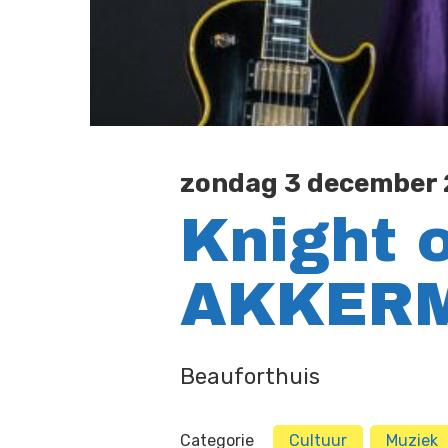
zondag 3 december 2
Knight o
AKKER
Beauforthuis
Categorie
Cultuur
Muziek