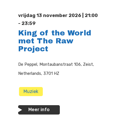
Doen
Bioscoop
vrijdag 13 november 2026 | 21:00
Podia
Contact
Beeldende Kunst
- 23:59
King of the World
Festivals En Evenem
Dans
met The Raw
Beeldende Kunst
Literair En Historisch
Project
Bibliotheek
Muziek
De Peppel, Montaubanstraat 106, Zeist,
Theater
Netherlands, 3701 HZ
Toneel
Muziek
Zang
Meer info