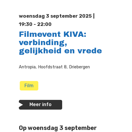
Doen
Bioscoop
woensdag 3 september 2025 |
Podia
Contact
Beeldende Kunst
19:30 - 22:00
Filmevent KIVA:
Festivals En Evenem
Dans
verbinding,
Beeldende Kunst
Literair En Historisch
gelijkheid en vrede
Bibliotheek
Muziek
Antropia, Hoofdstraat 8, Driebergen
Theater
Film
Toneel
Zang
Meer info
Op woensdag 3 september