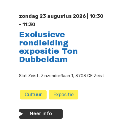
Doen
Bioscoop
zondag 23 augustus 2026 | 10:30
Podia
Contact
Beeldende Kunst
- 11:30
Exclusieve
Festivals En Evenem
Dans
rondleiding
Beeldende Kunst
Literair En Historisch
expositie Ton
Dubbeldam
Bibliotheek
Muziek
Slot Zeist, Zinzendorflaan 1, 3703 CE Zeist
Theater
Toneel
Cultuur
Expositie
Zang
Meer info