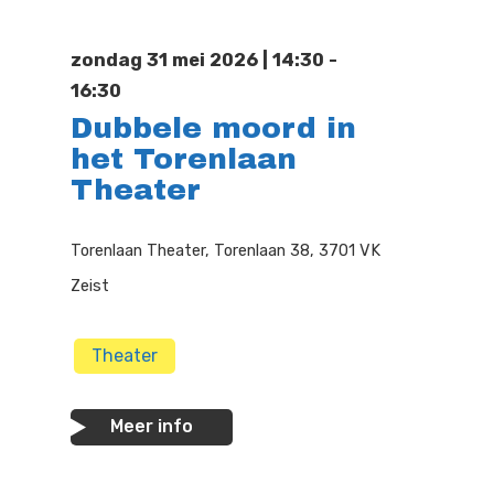
Doen
Bioscoop
zondag 31 mei 2026 | 14:30 -
Podia
Contact
Beeldende Kunst
16:30
Dubbele moord in
Festivals En Evenem
Dans
het Torenlaan
Beeldende Kunst
Literair En Historisch
Theater
Bibliotheek
Muziek
Torenlaan Theater, Torenlaan 38, 3701 VK
Theater
Zeist
Toneel
Theater
Zang
Meer info