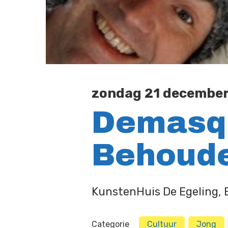
zondag 21 december 
Demasqu
Behoud
KunstenHuis De Egeling, E
Categorie
Cultuur
Jong