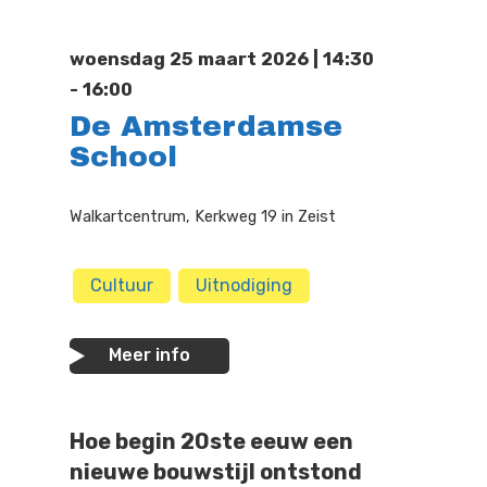
Doen
Bioscoop
woensdag 25 maart 2026 | 14:30
Podia
Contact
Beeldende Kunst
- 16:00
De Amsterdamse
Festivals En Evenem
Dans
School
Beeldende Kunst
Literair En Historisch
Walkartcentrum, Kerkweg 19 in Zeist
Bibliotheek
Muziek
Theater
Cultuur
Uitnodiging
Toneel
Meer info
Zang
Hoe begin 20ste eeuw een
nieuwe bouwstijl ontstond